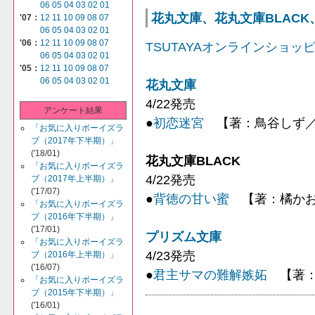
06
05
04
03
02
01
花丸文庫、花丸文庫BLACK、
'07：
12
11
10
09
08
07
06
05
04
03
02
01
'06：
12
11
10
09
08
07
TSUTAYAオンラインショッ
06
05
04
03
02
01
'05：
12
11
10
09
08
07
06
05
04
03
02
01
花丸文庫
4/22発売
アンケート結果
●
初恋迷宮
【著：鳥谷しず／
「お気に入りボーイズラ
ブ（2017年下半期）」
('18/01)
花丸文庫BLACK
「お気に入りボーイズラ
4/22発売
ブ（2017年上半期）」
('17/07)
●
背徳の甘い蜜
【著：橘かお
「お気に入りボーイズラ
ブ（2016年下半期）」
('17/01)
プリズム文庫
「お気に入りボーイズラ
4/23発売
ブ（2016年上半期）」
('16/07)
●
君主サマの難解嫉妬
【著：
「お気に入りボーイズラ
ブ（2015年下半期）」
('16/01)