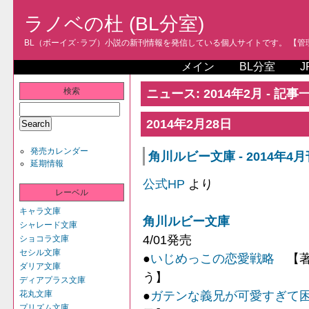
ラノベの杜 (BL分室)
BL（ボーイズ･ラブ）小説の新刊情報を発信している個人サイトです。 【管理人
メイン
BL分室
J
検索
ニュース: 2014年2月 - 記事
2014年2月28日
発売カレンダー
角川ルビー文庫 - 2014年4
延期情報
公式HP
より
レーベル
キャラ文庫
角川ルビー文庫
シャレード文庫
4/01発売
ショコラ文庫
セシル文庫
●
いじめっこの恋愛戦略
【著
ダリア文庫
う】
ディアプラス文庫
●
ガテンな義兄が可愛すぎて
花丸文庫
プリズム文庫