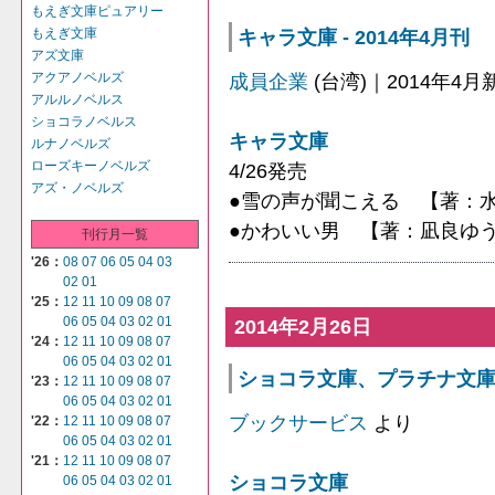
もえぎ文庫ピュアリー
キャラ文庫 - 2014年4月刊
もえぎ文庫
アズ文庫
成員企業
(台湾)｜2014年4
アクアノベルズ
アルルノベルス
ショコラノベルス
キャラ文庫
ルナノベルズ
ローズキーノベルズ
4/26発売
アズ・ノベルズ
●雪の声が聞こえる 【著：
●かわいい男 【著：凪良ゆ
刊行月一覧
'26：
08
07
06
05
04
03
02
01
'25：
12
11
10
09
08
07
06
05
04
03
02
01
2014年2月26日
'24：
12
11
10
09
08
07
06
05
04
03
02
01
ショコラ文庫、プラチナ文庫、
'23：
12
11
10
09
08
07
06
05
04
03
02
01
ブックサービス
より
'22：
12
11
10
09
08
07
06
05
04
03
02
01
'21：
12
11
10
09
08
07
ショコラ文庫
06
05
04
03
02
01