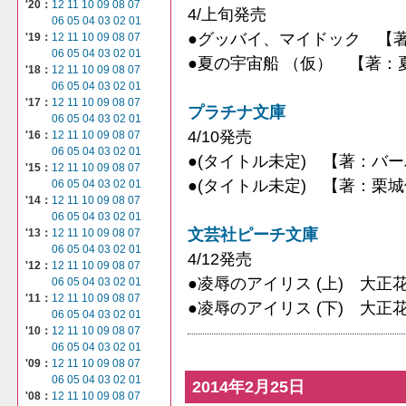
'20：
12
11
10
09
08
07
4/上旬発売
06
05
04
03
02
01
●グッバイ、マイドック 【
'19：
12
11
10
09
08
07
06
05
04
03
02
01
●夏の宇宙船 （仮） 【著：夏
'18：
12
11
10
09
08
07
06
05
04
03
02
01
'17：
12
11
10
09
08
07
プラチナ文庫
06
05
04
03
02
01
4/10発売
'16：
12
11
10
09
08
07
06
05
04
03
02
01
●(タイトル未定) 【著：バ
'15：
12
11
10
09
08
07
●(タイトル未定) 【著：栗城
06
05
04
03
02
01
'14：
12
11
10
09
08
07
06
05
04
03
02
01
文芸社ピーチ文庫
'13：
12
11
10
09
08
07
06
05
04
03
02
01
4/12発売
'12：
12
11
10
09
08
07
●凌辱のアイリス (上) 大
06
05
04
03
02
01
'11：
12
11
10
09
08
07
●凌辱のアイリス (下) 大
06
05
04
03
02
01
'10：
12
11
10
09
08
07
06
05
04
03
02
01
'09：
12
11
10
09
08
07
06
05
04
03
02
01
2014年2月25日
'08：
12
11
10
09
08
07