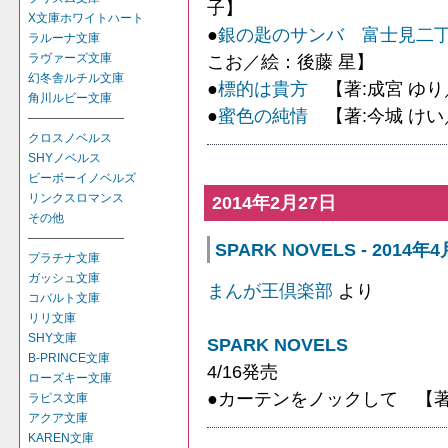
子】
X文庫ホワイトハート
●
銀の匙のサンバ 富士見二
ラルーナ文庫
ラヴァーズ文庫
こお／絵：後藤 星】
幻冬舎ルチル文庫
●
標的は貴方
【著:成宮 ゆり
角川ルビー文庫
●
蜜色の純情
【著:今城 けい
――――――――
クロスノベルス
SHYノベルス
ビーボーイノベルズ
リンクスロマンス
2014年2月27日
その他
――――――――
SPARK NOVELS - 2014年
プラチナ文庫
ガッシュ文庫
まんが王倶楽部
より
コバルト文庫
リリ文庫
SHY文庫
SPARK NOVELS
B-PRINCE文庫
4/16発売
ローズキー文庫
●カーテンをノックして 【
ラピス文庫
アクア文庫
KAREN文庫