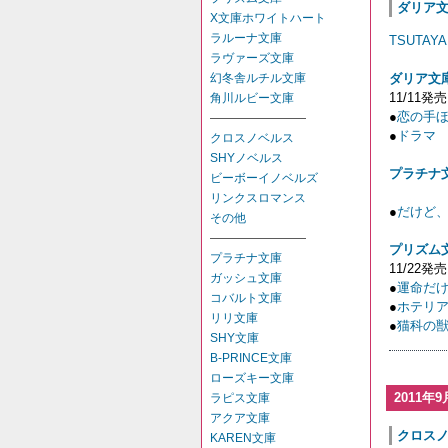
ダリア文
X文庫ホワイトハート
ラルーナ文庫
TSUTAYA 
ラヴァーズ文庫
ダリア文
幻冬舎ルチル文庫
11/11発売
角川ルビー文庫
●
恋の手
――――――――
●
ドラマ
クロスノベルス
SHYノベルス
プラチナ
ビーボーイノベルズ
リンクスロマンス
●
だけど
その他
――――――――
プリズム
プラチナ文庫
11/22発売
ガッシュ文庫
●
運命だ
コバルト文庫
●
ホテリ
リリ文庫
●
猫科の
SHY文庫
B-PRINCE文庫
ローズキー文庫
2011年9
ラピス文庫
アクア文庫
クロスノベ
KAREN文庫