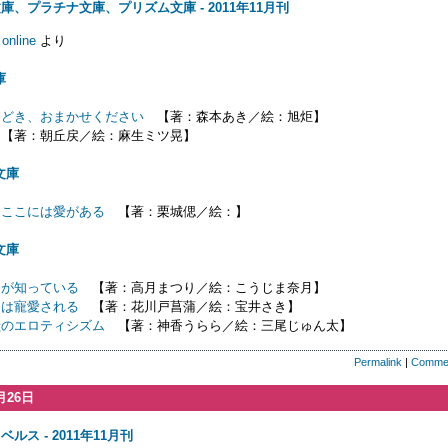
庫、プラチナ文庫、プリズム文庫 - 2011年11月刊
online
より
庫
ほどき、おまかせください
【著：森本あき／絵：旭炬】
【著：朝丘戻／絵：麻生ミツ晃】
文庫
、ここには愛がある
【著：栗城偲／絵：】
文庫
けが知っている
【著：高月まつり／絵：こうじま奈月】
アは寵愛される
【著：花川戸菖蒲／絵：宝井さき】
獣のエロティシズム
【著：神香うらら／絵：三尾じゅん太】
Permalink
|
Comme
月26日
ルス - 2011年11月刊