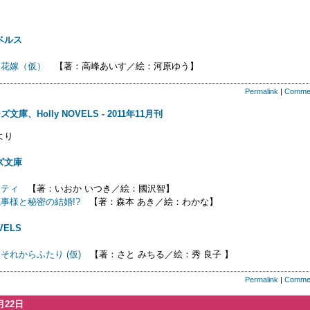
り
ベルス
た花嫁（仮）
【著：高峰あいす／絵：河原ゆう】
Permalink
|
Comme
文庫、Holly NOVELS - 2011年11月刊
より
ズ文庫
ィティ
【著：いおか いつき／絵：國沢智】
事様と秘密の結婚!?
【著：森本 あき／絵：わかな】
OVELS
それからふたり (仮)
【著：さと みちる／絵：秀 良子 】
Permalink
|
Comme
月22日