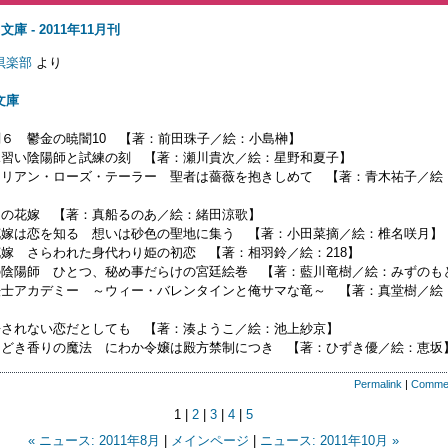
庫 - 2011年11月刊
倶楽部
より
文庫
剣６ 鬱金の暁闇10 【著：前田珠子／絵：小島榊】
見習い陰陽師と試練の刻 【著：瀬川貴次／絵：星野和夏子】
トリアン・ローズ・テーラー 聖者は薔薇を抱きしめて 【著：青木祐子／絵
りの花嫁 【著：真船るのあ／絵：緒田涼歌】
花嫁は恋を知る 想いは砂色の聖地に集う 【著：小田菜摘／絵：椎名咲月】
花嫁 さらわれた身代わり姫の初恋 【著：相羽鈴／絵：218】
の陰陽師 ひとつ、秘め事だらけの宮廷絵巻 【著：藍川竜樹／絵：みずのも
法士アカデミー ～ウィー・バレンタインと俺サマな竜～ 【著：真堂樹／絵
許されない恋だとしても 【著：湊ようこ／絵：池上紗京】
きどき香りの魔法 にわか令嬢は殿方禁制につき 【著：ひずき優／絵：恵坂
Permalink
|
Comme
1 |
2
|
3
|
4
|
5
« ニュース: 2011年8月
|
メインページ
|
ニュース: 2011年10月 »