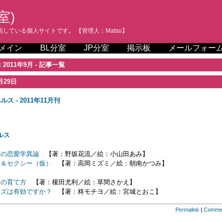
室)
している個人サイトです。 【管理人：Matsu】
メイン
BL分室
JP分室
掲示板
メールフォー
 2011年9月 - 記事一覧
月29日
ルス - 2011年11月刊
り
ルス
授の恋愛学異論
【著：野坂花流／絵：小山田あみ】
ド＆セクシー（仮）
【著：高岡ミズミ／絵：朝南かつみ】
Ｓの育て方
【著：榎田尤利／絵：草間さかえ】
ーズは有効ですか？
【著：柊モチヨ／絵：宮城とおこ】
Permalink
|
Comme