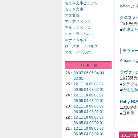
もえぎ文庫ピュアリー
e-hon
よ
もえぎ文庫
アズ文庫
クロスノ
アクアノベルズ
11/10発売
アルルノベルス
●
間違え
ショコラノベルス
ルナノベルズ
ローズキーノベルズ
ラヴァーズ
アズ・ノベルズ
Amazon
刊行月一覧
ラヴァー
'26：
08
07
06
05
04
03
11/25発売
02
01
●
グラフ
'25：
12
11
10
09
08
07
06
05
04
03
02
01
●
怜悧な執
'24：
12
11
10
09
08
07
06
05
04
03
02
01
Holly N
'23：
12
11
10
09
08
07
11/30発売
06
05
04
03
02
01
●
日月星、
'22：
12
11
10
09
08
07
06
05
04
03
02
01
'21：
12
11
10
09
08
07
06
05
04
03
02
01
2011年9