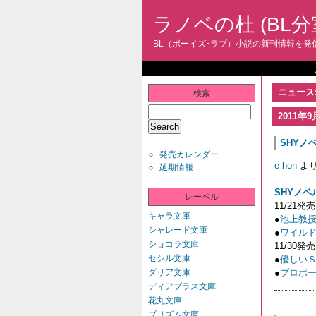
ラノベの杜 (BL分
BL（ボーイズ･ラブ）小説の新刊情報を発信
ニュース:
検索
2011年9
SHYノベ
発売カレンダー
e-hon
よ
延期情報
SHYノベ
レーベル
11/21発売
キャラ文庫
●
池上教
シャレード文庫
●
ワイル
ショコラ文庫
11/30発売
セシル文庫
●
優しい
ダリア文庫
●
プロポ
ディアプラス文庫
花丸文庫
プリズム文庫