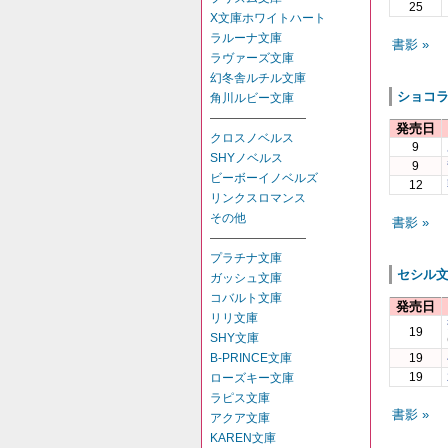
25
X文庫ホワイトハート
ラルーナ文庫
書影 »
ラヴァーズ文庫
幻冬舎ルチル文庫
ショコ
角川ルビー文庫
――――――――
発売日
クロスノベルス
9
SHYノベルス
9
ビーボーイノベルズ
12
リンクスロマンス
その他
書影 »
――――――――
プラチナ文庫
セシル
ガッシュ文庫
コバルト文庫
発売日
リリ文庫
19
SHY文庫
B-PRINCE文庫
19
19
ローズキー文庫
ラピス文庫
書影 »
アクア文庫
KAREN文庫