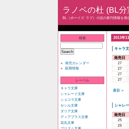
ラノベの杜 (BL分
BL（ボーイズ･ラブ）小説の新刊情報を発信
2013年1
検索
キャラ
発売日
発売カレンダー
27
延期情報
27
27
27
レーベル
キャラ文庫
書影 »
シャレード文庫
ショコラ文庫
シャレ
セシル文庫
ダリア文庫
発売日
ディアプラス文庫
25
花丸文庫
25
プリズム文庫