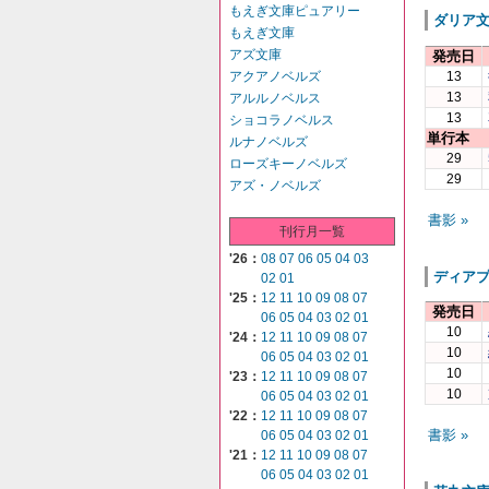
もえぎ文庫ピュアリー
ダリア
もえぎ文庫
アズ文庫
発売日
13
アクアノベルズ
13
アルルノベルス
13
ショコラノベルス
単行本
ルナノベルズ
29
ローズキーノベルズ
29
アズ・ノベルズ
書影 »
刊行月一覧
'26：
08
07
06
05
04
03
ディア
02
01
'25：
12
11
10
09
08
07
発売日
06
05
04
03
02
01
10
'24：
12
11
10
09
08
07
10
06
05
04
03
02
01
10
'23：
12
11
10
09
08
07
10
06
05
04
03
02
01
'22：
12
11
10
09
08
07
書影 »
06
05
04
03
02
01
'21：
12
11
10
09
08
07
06
05
04
03
02
01