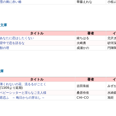
雪の褥に赤い椿
華藤えれな
小椋
ラ文庫
タイトル
著者
イ
あなたに恋はしたくない
綾ちはる
北沢
背中で恋を語るな
火崎勇
砂河
獣の理
成瀬かの
円陣
文庫
タイトル
著者
イ
薄くれないの花、流るるがごとく
吉田珠姫
みず
('13/09より延期)
ベビーシッターと淫らなご主人様
桑原伶依
水綺
君恋ふ ～ 晦日からの芽出し ～
CHI−CO
旭炬