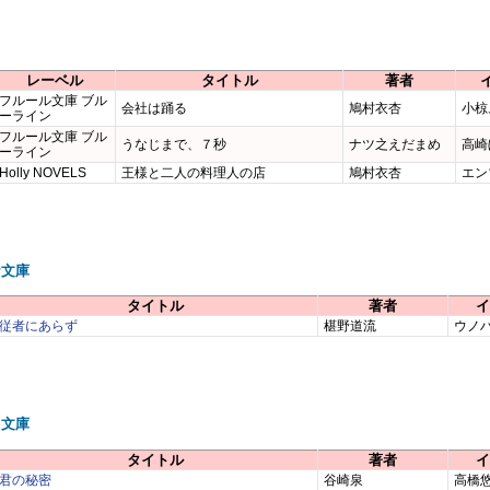
レーベル
タイトル
著者
フルール文庫 ブル
会社は踊る
鳩村衣杏
小椋
ーライン
フルール文庫 ブル
うなじまで、７秒
ナツ之えだまめ
高崎
ーライン
Holly NOVELS
王様と二人の料理人の店
鳩村衣杏
エン
ナ文庫
タイトル
著者
イ
従者にあらず
椹野道流
ウノ
ュ文庫
タイトル
著者
イ
君の秘密
谷崎泉
高橋