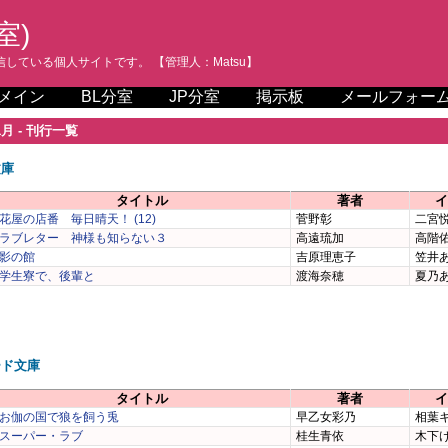
室)
している個人サイトです。 【管理人：Matsu】
メイン
BL分室
JP分室
掲示板
メールフォー
1月 - 刊行一覧
文庫
タイトル
著者
イ
花屋の店番 毎日晴天！ (12)
菅野彰
二宮
ラブレター 神様も知らない３
高遠琉加
高階
影の館
吉原理恵子
笠井
学生寮で、後輩と
渡海奈穂
夏乃
ード文庫
タイトル
著者
イ
お伽の国で狼を飼う兎
早乙女彩乃
相葉
スーパー・ラブ
桂生青依
木下