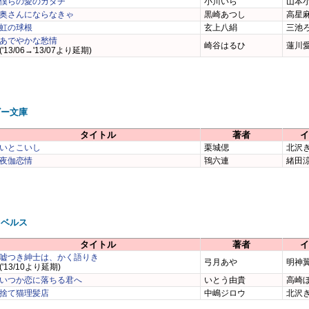
僕らの愛のカタチ
小川いら
山本
奥さんにならなきゃ
黒崎あつし
高星
虹の球根
玄上八絹
三池
あでやかな愁情
崎谷はるひ
蓮川
('13/06→'13/07より延期)
ビー文庫
タイトル
著者
イ
いとこいし
栗城偲
北沢
夜伽恋情
鴇六連
緒田
ノベルス
タイトル
著者
イ
嘘つき紳士は、かく語りき
弓月あや
明神
('13/10より延期)
いつか恋に落ちる君へ
いとう由貴
高崎
捨て猫理髪店
中嶋ジロウ
北沢