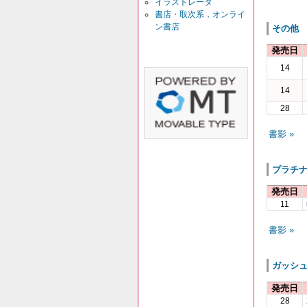
イラストレータ
書店・取次系，オンライ
ン書店
その他
発売日
14
14
28
書影 »
プラチ
発売日
11
書影 »
ガッシ
発売日
28