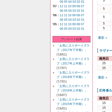
5
06
05
04
03
02
01
'07：
12
11
10
09
08
07
5
06
05
04
03
02
01
'06：
12
11
10
09
08
07
5
06
05
04
03
02
01
5
'05：
12
11
10
09
08
07
5
06
05
04
03
02
01
書影 »
アンケート結果
「お気に入りボーイズラ
ブ（2017年下半期）」
ラヴァ
('18/01)
発売日
「お気に入りボーイズラ
25
ブ（2017年上半期）」
('17/07)
25
「お気に入りボーイズラ
ブ（2016年下半期）」
書影 »
('17/01)
「お気に入りボーイズラ
幻冬舎
ブ（2016年上半期）」
('16/07)
発売日
「お気に入りボーイズラ
15
ブ（2015年下半期）」
15
('16/01)