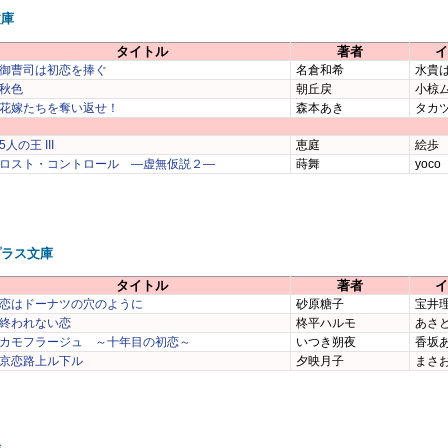
文庫
タイトル
著者
イ
御曹司は初恋を捧ぐ
名倉和希
水貴
秋色
朝丘戻
小椋
花嫁たちを奪い返せ！
森本あき
タカ
5人の王 III
恵庭
絵歩
ロスト・コントロール ―虚無仮説２―
蒔舞
yoco
プラス文庫
タイトル
著者
イ
恋はドーナツの穴のように
砂原糖子
宝井
終われない恋
柊平ハルモ
あさ
カモフラージュ ～十年目の初恋～
いつき朔夜
香坂
京恋路上ル下ル
夕映月子
まさ