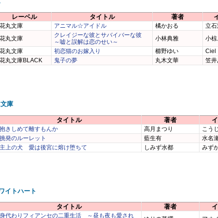
庫
レーベル
タイトル
著者
花丸文庫
アニマル☆アイドル
橘かおる
立石
クレイジーな彼とサバイバーな彼
花丸文庫
小林典雅
小椋
～嘘と誤解は恋のせい～
花丸文庫
初恋猫のお嫁入り
櫛野ゆい
Ciel
花丸文庫BLACK
鬼子の夢
丸木文華
笠井
ム文庫
タイトル
著者
イ
抱きしめて離すもんか
高月まつり
こう
挑発のルーレット
藍生有
水名
主上の犬 愛は後宮に熔け堕ちて
しみず水都
みず
ワイトハート
タイトル
著者
イ
身代わりフィアンセの二重生活 ～昼も夜も愛され