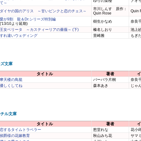
ゆりの菜櫻
アオ
て～
市川しんす 原作：
ダイヤの国のアリス ～甘いピンクと恋のチェス～
Quin 
Quin Rose
愛が9割 龍＆Dr.シリーズ特別編
樹生かなめ
奈良
('13/10より延期)
王女ベリータ ～カスティーリアの薔薇～ (下)
榛名しおり
池上
すれ違いウェディング
里崎雅
もぎ
ーズ文庫
タイトル
著者
イ
摩天楼の鳥籠
バーバラ片桐
奈良
優しくしてね
森本あき
じゃ
ルチル文庫
タイトル
著者
イ
恋するタイムトラベラー
愁堂れな
花小
侯爵様の花嫁教育
秋山みち花
サマ