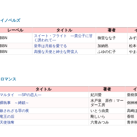
ーイノベルズ
レーベル
タイトル
著者
スイート・フライト ―貴公子に甘
BBN
御堂なな子
みず
く誘われて―
BBN
皇帝は月姫を愛でる
加納邑
松本
BBN
高慢な天使と紳士な野蛮人
ふゆの仁子
やま
スロマンス
タイトル
著者
イ
マルタイ ―SPの恋人―
妃川螢
亜樹
水戸泉 原作：マー
裸執事 ～縛鎖～
倒神
ダー工房
赦されざる罪の夜
いとう由貴
高崎
竜王の后
剛しいら
香咲
天使強奪
六青みつみ
青井