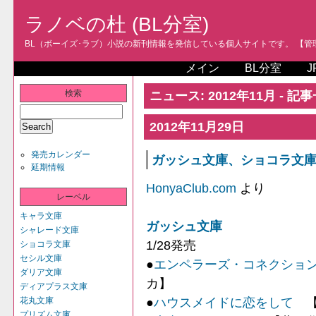
ラノベの杜 (BL分室)
BL（ボーイズ･ラブ）小説の新刊情報を発信している個人サイトです。 【管理人
メイン
BL分室
J
検索
ニュース: 2012年11月 - 記
2012年11月29日
発売カレンダー
ガッシュ文庫、ショコラ文庫、
延期情報
HonyaClub.com
より
レーベル
キャラ文庫
ガッシュ文庫
シャレード文庫
1/28発売
ショコラ文庫
セシル文庫
●
エンペラーズ・コネクショ
ダリア文庫
カ】
ディアプラス文庫
●
ハウスメイドに恋をして
【
花丸文庫
プリズム文庫