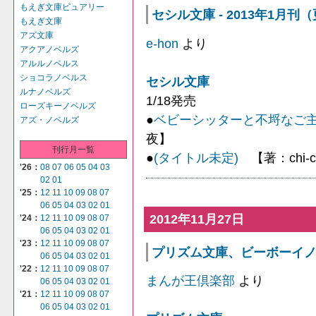
もえぎ文庫ピュアリー
セシル文庫 - 2013年1月刊
もえぎ文庫
アズ文庫
e-hon
より
アクアノベルズ
アルルノベルス
ショコラノベルス
セシル文庫
ルナノベルズ
1/18発売
ローズキーノベルズ
●
ベビーシッターと不埒なご
アズ・ノベルズ
夜】
刊行月一覧
●
(タイトル未定)
【著：chi
'26：
08
07
06
05
04
03
02
01
'25：
12
11
10
09
08
07
06
05
04
03
02
01
2012年11月27日
'24：
12
11
10
09
08
07
06
05
04
03
02
01
'23：
12
11
10
09
08
07
プリズム文庫、ビーボーイノベル
06
05
04
03
02
01
'22：
12
11
10
09
08
07
まんが王倶楽部
より
06
05
04
03
02
01
'21：
12
11
10
09
08
07
06
05
04
03
02
01