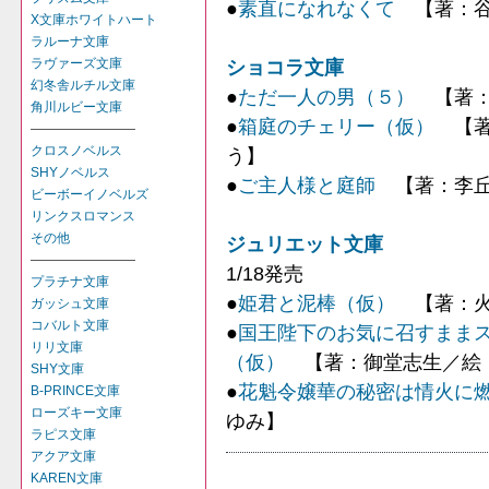
●
素直になれなくて
【著：谷
X文庫ホワイトハート
ラルーナ文庫
ラヴァーズ文庫
ショコラ文庫
幻冬舎ルチル文庫
●
ただ一人の男（５）
【著：
角川ルビー文庫
●
箱庭のチェリー（仮）
【著
――――――――
クロスノベルス
う】
SHYノベルス
●
ご主人様と庭師
【著：李丘
ビーボーイノベルズ
リンクスロマンス
その他
ジュリエット文庫
――――――――
1/18発売
プラチナ文庫
●
姫君と泥棒（仮）
【著：火
ガッシュ文庫
コバルト文庫
●
国王陛下のお気に召すまま
リリ文庫
（仮）
【著：御堂志生／絵：
SHY文庫
●
花魁令嬢華の秘密は情火に
B-PRINCE文庫
ローズキー文庫
ゆみ】
ラピス文庫
アクア文庫
KAREN文庫