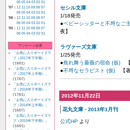
06
05
04
03
02
01
セシル文庫
'07：
12
11
10
09
08
07
06
05
04
03
02
01
1/18発売
'06：
12
11
10
09
08
07
●
ベビーシッターと不埒なご
06
05
04
03
02
01
'05：
12
11
10
09
08
07
夜】
06
05
04
03
02
01
アンケート結果
ラヴァーズ文庫
「お気に入りボーイズラ
1/25発売
ブ（2017年下半期）」
●
焦れ舞う薔薇の宿命 (仮)
【
('18/01)
「お気に入りボーイズラ
●
不埒なセラピスト (仮)
【著
ブ（2017年上半期）」
('17/07)
「お気に入りボーイズラ
ブ（2016年下半期）」
('17/01)
2012年11月22日
「お気に入りボーイズラ
ブ（2016年上半期）」
花丸文庫 - 2013年1月刊
('16/07)
「お気に入りボーイズラ
公式HP
より
ブ（2015年下半期）」
('16/01)