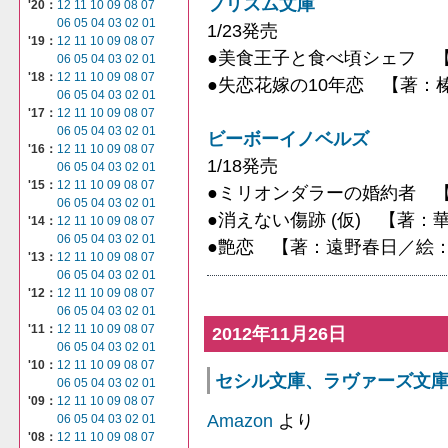
プリズム文庫
'20：
12
11
10
09
08
07
06
05
04
03
02
01
1/23発売
'19：
12
11
10
09
08
07
●美食王子と食べ頃シェフ 
06
05
04
03
02
01
'18：
12
11
10
09
08
07
●失恋花嫁の10年恋 【著：
06
05
04
03
02
01
'17：
12
11
10
09
08
07
06
05
04
03
02
01
ビーボーイノベルズ
'16：
12
11
10
09
08
07
1/18発売
06
05
04
03
02
01
'15：
12
11
10
09
08
07
●ミリオンダラーの婚約者 
06
05
04
03
02
01
●消えない傷跡 (仮) 【著
'14：
12
11
10
09
08
07
06
05
04
03
02
01
●艶恋 【著：遠野春日／絵
'13：
12
11
10
09
08
07
06
05
04
03
02
01
'12：
12
11
10
09
08
07
06
05
04
03
02
01
'11：
12
11
10
09
08
07
2012年11月26日
06
05
04
03
02
01
'10：
12
11
10
09
08
07
セシル文庫、ラヴァーズ文庫 -
06
05
04
03
02
01
'09：
12
11
10
09
08
07
Amazon
より
06
05
04
03
02
01
'08：
12
11
10
09
08
07