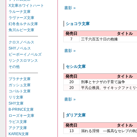
X文庫ホワイトハート
書影 »
ラルーナ文庫
ラヴァーズ文庫
ショコラ文庫
幻冬舎ルチル文庫
角川ルビー文庫
発売日
タイトル
――――――――
7
三千六百五十日の抱擁
クロスノベルス
SHYノベルス
書影 »
ビーボーイノベルズ
リンクスロマンス
セシル文庫
その他
――――――――
発売日
タイトル
プラチナ文庫
20
刑事とヤクザの子育て論争
ガッシュ文庫
20
平凡公務員、サイキックファミリ
コバルト文庫
リリ文庫
書影 »
SHY文庫
B-PRINCE文庫
ダリア文庫
ローズキー文庫
ラピス文庫
発売日
タイトル
アクア文庫
13
溺れる淫情 ―孤高なセレブの執
KAREN文庫