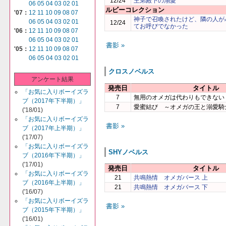
12/24
王弟殿下の溺愛
06
05
04
03
02
01
ルビーコレクション
'07：
12
11
10
09
08
07
神子で召喚されたけど、隣の人が
06
05
04
03
02
01
12/24
てお呼びでなかった
'06：
12
11
10
09
08
07
06
05
04
03
02
01
書影 »
'05：
12
11
10
09
08
07
06
05
04
03
02
01
クロスノベルス
アンケート結果
発売日
タイトル
「お気に入りボーイズラ
7
無用のオメガは代わりもできない
ブ（2017年下半期）」
7
愛蜜結び ～オメガの王と溺愛騎
('18/01)
「お気に入りボーイズラ
書影 »
ブ（2017年上半期）」
('17/07)
「お気に入りボーイズラ
SHYノベルス
ブ（2016年下半期）」
('17/01)
発売日
タイトル
「お気に入りボーイズラ
21
共鳴熱情 オメガバース 上
ブ（2016年上半期）」
21
共鳴熱情 オメガバース 下
('16/07)
「お気に入りボーイズラ
書影 »
ブ（2015年下半期）」
('16/01)