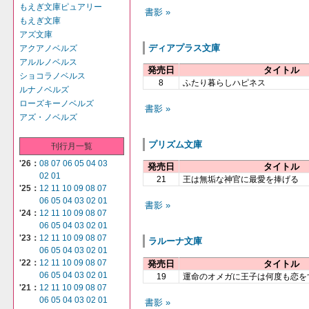
もえぎ文庫ピュアリー
書影 »
もえぎ文庫
アズ文庫
ディアプラス文庫
アクアノベルズ
アルルノベルス
発売日
タイトル
ショコラノベルス
8
ふたり暮らしハピネス
ルナノベルズ
ローズキーノベルズ
書影 »
アズ・ノベルズ
プリズム文庫
刊行月一覧
'26：
08
07
06
05
04
03
発売日
タイトル
02
01
21
王は無垢な神官に最愛を捧げる
'25：
12
11
10
09
08
07
06
05
04
03
02
01
書影 »
'24：
12
11
10
09
08
07
06
05
04
03
02
01
'23：
12
11
10
09
08
07
ラルーナ文庫
06
05
04
03
02
01
'22：
12
11
10
09
08
07
発売日
タイトル
06
05
04
03
02
01
19
運命のオメガに王子は何度も恋を
'21：
12
11
10
09
08
07
06
05
04
03
02
01
書影 »