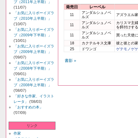
ブ（2011年上半期）」
発売日
レーベル
('11/07)
アンダルシュノベ
「お気に入りボーイズラ
11
アズラエル
ルズ
ブ（2010年上半期）」
アンダルシュノベ
カリスマ主
('10/07)
11
ルズ
を餌付けす
「お気に入りボーイズラ
アンダルシュノベ
ブ（2009年下半期）」
11
買った天使
ルズ
('10/01)
18
カクテルキス文庫
彼と彼との
「お気に入りボーイズラ
25
ドワンゴ
ゲテモノゲ
ブ（2009年上半期）」
('09/07)
書影 »
「お気に入りボーイズラ
ブ（2008年下半期）」
('09/01)
「お気に入りボーイズラ
ブ（2008年上半期）」
('08/07)
「好きな作家、イラスト
レータ」
('08/03)
「おすすめの本」
('07/09)
リンク
作家