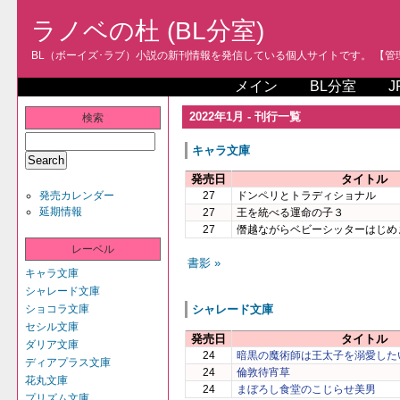
ラノベの杜 (BL分室)
BL（ボーイズ･ラブ）小説の新刊情報を発信している個人サイトです。 【管理人
メイン
BL分室
J
2022年1月 - 刊行一覧
検索
キャラ文庫
発売日
タイトル
発売カレンダー
27
ドンペリとトラディショナル
延期情報
27
王を統べる運命の子３
27
僭越ながらベビーシッターはじめ
レーベル
書影 »
キャラ文庫
シャレード文庫
ショコラ文庫
シャレード文庫
セシル文庫
発売日
タイトル
ダリア文庫
24
暗黒の魔術師は王太子を溺愛した
ディアプラス文庫
24
倫敦待宵草
花丸文庫
24
まぼろし食堂のこじらせ美男
プリズム文庫