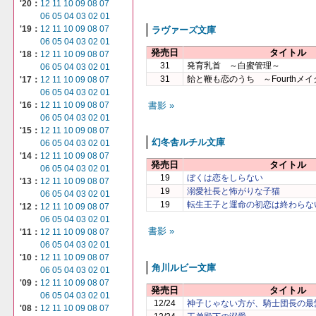
'20：
12
11
10
09
08
07
06
05
04
03
02
01
'19：
12
11
10
09
08
07
ラヴァーズ文庫
06
05
04
03
02
01
発売日
タイトル
'18：
12
11
10
09
08
07
31
発育乳首 ～白蜜管理～
06
05
04
03
02
01
31
飴と鞭も恋のうち ～Fourthメ
'17：
12
11
10
09
08
07
06
05
04
03
02
01
書影 »
'16：
12
11
10
09
08
07
06
05
04
03
02
01
'15：
12
11
10
09
08
07
幻冬舎ルチル文庫
06
05
04
03
02
01
'14：
12
11
10
09
08
07
発売日
タイトル
06
05
04
03
02
01
19
ぼくは恋をしらない
'13：
12
11
10
09
08
07
19
溺愛社長と怖がりな子猫
06
05
04
03
02
01
19
転生王子と運命の初恋は終わらな
'12：
12
11
10
09
08
07
06
05
04
03
02
01
書影 »
'11：
12
11
10
09
08
07
06
05
04
03
02
01
'10：
12
11
10
09
08
07
角川ルビー文庫
06
05
04
03
02
01
'09：
12
11
10
09
08
07
発売日
タイトル
06
05
04
03
02
01
12/24
神子じゃない方が、騎士団長の最
'08：
12
11
10
09
08
07