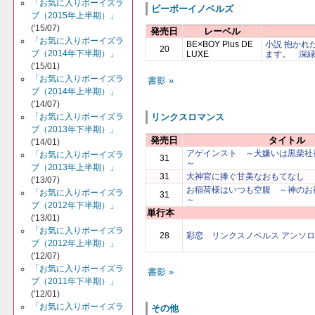
「お気に入りボーイズラ
ビーボーイノベルズ
ブ（2015年上半期）」
('15/07)
発売日
レーベル
「お気に入りボーイズラ
BE×BOY Plus DE
小説 抱かれ
20
ブ（2014年下半期）」
LUXE
ます。 深
('15/01)
「お気に入りボーイズラ
書影 »
ブ（2014年上半期）」
('14/07)
「お気に入りボーイズラ
リンクスロマンス
ブ（2013年下半期）」
発売日
タイトル
('14/01)
アゲインスト ～犬嫌いは黒柴社
「お気に入りボーイズラ
31
～
ブ（2013年上半期）」
31
大神官に捧ぐ甘美なおもてなし
('13/07)
お稲荷様はいつも空腹 ～神のお
「お気に入りボーイズラ
31
～
ブ（2012年下半期）」
単行本
('13/01)
「お気に入りボーイズラ
28
彩恋 リンクスノベルス アンソ
ブ（2012年上半期）」
('12/07)
「お気に入りボーイズラ
書影 »
ブ（2011年下半期）」
('12/01)
「お気に入りボーイズラ
その他