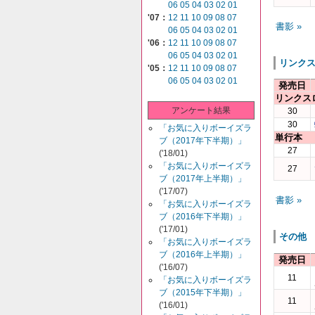
06
05
04
03
02
01
'07：
12
11
10
09
08
07
書影 »
06
05
04
03
02
01
'06：
12
11
10
09
08
07
06
05
04
03
02
01
リンク
'05：
12
11
10
09
08
07
06
05
04
03
02
01
発売日
リンクス
アンケート結果
30
30
「お気に入りボーイズラ
単行本
ブ（2017年下半期）」
27
('18/01)
「お気に入りボーイズラ
27
ブ（2017年上半期）」
('17/07)
書影 »
「お気に入りボーイズラ
ブ（2016年下半期）」
('17/01)
その他
「お気に入りボーイズラ
ブ（2016年上半期）」
発売日
('16/07)
11
「お気に入りボーイズラ
ブ（2015年下半期）」
11
('16/01)