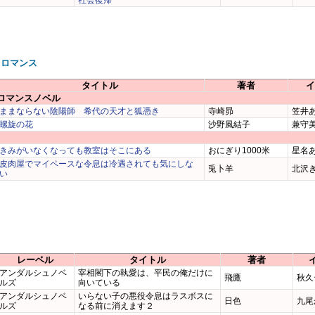
社会復帰
スロマンス
タイトル
著者
イ
ロマンスノベル
ままならない陰陽師 希代の天才と狐憑き
寺崎昴
笠井
螺旋の花
沙野風結子
兼守
きみがいなくなっても教室はそこにある
おにぎり1000米
星名
皮肉屋でマイペースな令息は冷遇されても気にしな
兎卜羊
北沢
い
レーベル
タイトル
著者
アンダルシュノベ
宰相閣下の執愛は、平民の俺だけに
飛鷹
秋久
ルズ
向いている
アンダルシュノベ
いらない子の悪役令息はラスボスに
日色
九尾
ルズ
なる前に消えます２