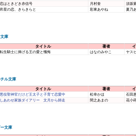
恋はときどき赤信号
月村奎
須坂
宵星の恋、きらきらと
彩東あやね
夏乃
ナ文庫
タイトル
著者
イ
転生騎士に捧げる王の愛と懺悔
はなのみやこ
ヤス
ルチル文庫
タイトル
著者
イ
悪役聖神官だけど王太子と子育て恋愛中
松幸かほ
石田
しあわせ家族ダイアリー 文月から師走
間之あまの
花小
ビー文庫