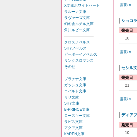
書影 »
X文庫ホワイトハート
ラルーナ文庫
ラヴァーズ文庫
ショコ
幻冬舎ルチル文庫
角川ルビー文庫
発売日
――――――――
10
クロスノベルス
SHYノベルス
書影 »
ビーボーイノベルズ
リンクスロマンス
その他
セシル
――――――――
発売日
プラチナ文庫
ガッシュ文庫
21
コバルト文庫
リリ文庫
書影 »
SHY文庫
B-PRINCE文庫
ディア
ローズキー文庫
ラピス文庫
発売日
アクア文庫
10
KAREN文庫