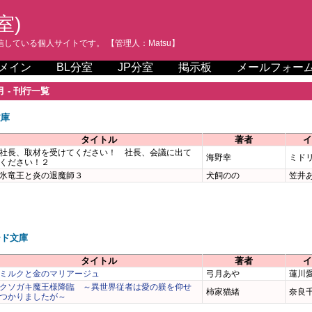
室)
している個人サイトです。 【管理人：Matsu】
メイン
BL分室
JP分室
掲示板
メールフォー
月 - 刊行一覧
文庫
タイトル
著者
イ
社長、取材を受けてください！ 社長、会議に出て
海野幸
ミド
ください！２
氷竜王と炎の退魔師３
犬飼のの
笠井
ード文庫
タイトル
著者
イ
ミルクと金のマリアージュ
弓月あや
蓮川
クソガキ魔王様降臨 ～異世界従者は愛の躾を仰せ
柿家猫緒
奈良
つかりましたが～