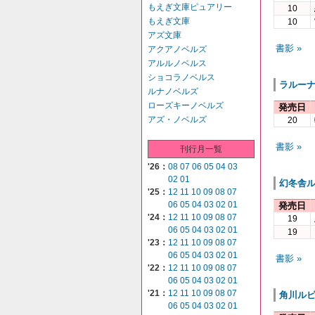
もえぎ文庫ピュアリー
10
もえぎ文庫
10
アズ文庫
書影 »
アクアノベルズ
アルルノベルス
ショコラノベルス
ラルー
ルナノベルズ
ローズキーノベルズ
発売日
アズ・ノベルズ
20
書影 »
刊行月一覧
'26：
08
07
06
05
04
03
02
01
幻冬舎
'25：
12
11
10
09
08
07
06
05
04
03
02
01
発売日
'24：
12
11
10
09
08
07
19
06
05
04
03
02
01
19
'23：
12
11
10
09
08
07
06
05
04
03
02
01
書影 »
'22：
12
11
10
09
08
07
06
05
04
03
02
01
'21：
12
11
10
09
08
07
角川ル
06
05
04
03
02
01