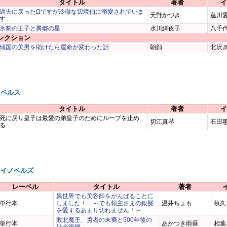
タイトル
著者
イ
過去に戻ったΩですが冷徹な辺境伯に溺愛されていま
天野かづき
蓮川
す
氷豹の王子と異郷の星
水川綺夜子
八千
レクション
傾国の美男を助けたら運命が変わった話
朝顔
北沢
ノベルス
タイトル
著者
イ
死に戻り皇子は最愛の弟皇子のためにループを止め
切江真琴
石田
る
ーイノベルズ
レーベル
タイトル
著者
異世界でも美容師をがんばることに
単行本
しました！ ～でも領主さまの銀髪
温井ちょも
秋久
を愛するあまり切れません！～
敗北魔王、勇者の末裔と500年後の
単行本
あかつき雨垂
相葉