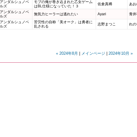
アンダルシュノベ
モブの俺が巻き込まれた乙女ゲーム
佐倉真稀
あお
ルズ
はBL仕様になっていた！３
アンダルシュノベ
無気力ヒーラーは逃れたい
Ayari
青井
ルズ
アンダルシュノベ
苦労性の自称「美オーク」は勇者に
志野まつこ
れの
ルズ
乱される
« 2024年8月
|
メインページ
|
2024年10月 »