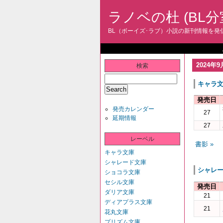
ラノベの杜 (BL分
BL（ボーイズ･ラブ）小説の新刊情報を発信
2024年9
検索
キャラ
発売日
発売カレンダー
27
延期情報
27
レーベル
書影 »
キャラ文庫
シャレード文庫
シャレ
ショコラ文庫
セシル文庫
発売日
ダリア文庫
21
ディアプラス文庫
21
花丸文庫
プリズム文庫