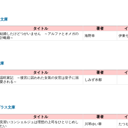
ラ文庫
タイトル
著者
イ
結婚したけどつがいません ～アルファとオメガの
海野幸
伊東
計略婚～
文庫
タイトル
著者
イ
温旺家記 ～後宮に囚われた女装の女官は皇子に溺
しみず水都
愛される～
プラス文庫
タイトル
著者
イ
見習いコンシェルジュは理想の上司をひとりじめし
川琴ゆい華
たつ
たい