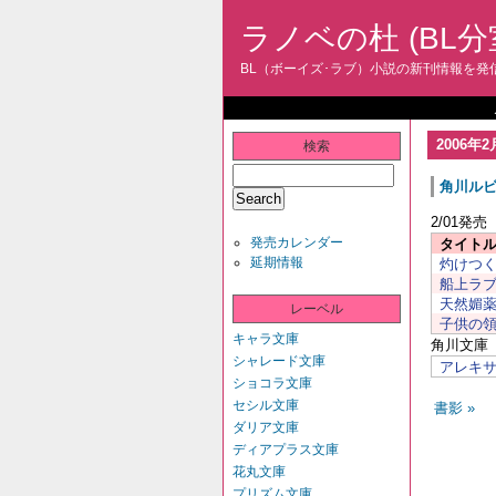
ラノベの杜 (BL分
BL（ボーイズ･ラブ）小説の新刊情報を発信
2006年2
検索
角川ル
2/01発売
発売カレンダー
タイト
延期情報
灼けつ
船上ラ
天然媚薬
レーベル
子供の領
キャラ文庫
角川文庫 
シャレード文庫
アレキ
ショコラ文庫
セシル文庫
書影 »
ダリア文庫
ディアプラス文庫
花丸文庫
プリズム文庫