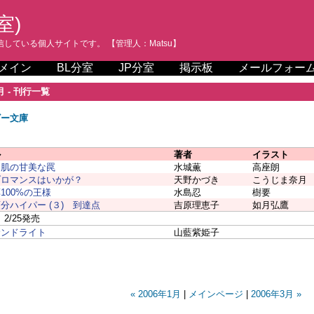
室)
している個人サイトです。 【管理人：Matsu】
メイン
BL分室
JP分室
掲示板
メールフォー
月 - 刊行一覧
ビー文庫
ル
著者
イラスト
く肌の甘美な罠
水城薫
高座朗
ブロマンスはいかが？
天野かづき
こうじま奈月
100%の王様
水島忍
樹要
分ハイパー (３) 到達点
吉原理恵子
如月弘鷹
2/25発売
サンドライト
山藍紫姫子
« 2006年1月
|
メインページ
|
2006年3月 »