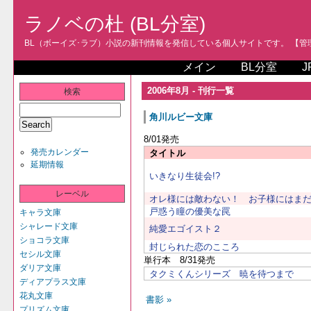
ラノベの杜 (BL分室)
BL（ボーイズ･ラブ）小説の新刊情報を発信している個人サイトです。 【管理人
メイン
BL分室
J
2006年8月 - 刊行一覧
検索
角川ルビー文庫
8/01発売
発売カレンダー
タイトル
延期情報
いきなり生徒会!?
レーベル
オレ様には敵わない！ お子様にはま
戸惑う瞳の優美な罠
キャラ文庫
シャレード文庫
純愛エゴイスト２
ショコラ文庫
封じられた恋のこころ
セシル文庫
単行本 8/31発売
ダリア文庫
タクミくんシリーズ 暁を待つまで
ディアプラス文庫
花丸文庫
書影 »
プリズム文庫