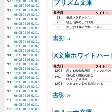
プリズム文庫
'20：
12
11
10
09
08
07
06
05
04
03
02
01
'19：
12
11
10
09
08
07
発売日
タイトル
06
05
04
03
02
01
23
偏愛パラドックス
'18：
12
11
10
09
08
07
23
騎士花嫁のしつけ方
06
05
04
03
02
01
23
押しかけ鬼の夜伽レッスン
'17：
12
11
10
09
08
07
06
05
04
03
02
01
書影 »
'16：
12
11
10
09
08
07
06
05
04
03
02
01
'15：
12
11
10
09
08
07
06
05
04
03
02
01
X文庫ホワイトハー
'14：
12
11
10
09
08
07
06
05
04
03
02
01
'13：
12
11
10
09
08
07
発売日
タイトル
06
05
04
03
02
01
12/28
恋する救命救急医 キングの企み
'12：
12
11
10
09
08
07
炎の姫と戦国の聖女
12/28
06
05
04
03
02
01
('18/10より延期)
'11：
12
11
10
09
08
07
12/28
フェロモン探偵 監禁される
06
05
04
03
02
01
'10：
12
11
10
09
08
07
書影 »
06
05
04
03
02
01
'09：
12
11
10
09
08
07
06
05
04
03
02
01
'08：
12
11
10
09
08
07