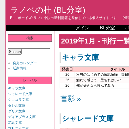
ラノベの杜 (BL分室)
BL（ボーイズ･ラブ）小説の新刊情報を発信している個人サイトです。 【管理人
メイン
BL分室
J
検索
2019年1月 - 刊行一
キャラ文庫
発売カレンダー
延期情報
発売日
タイトル
26
次男のはじめての痴話喧嘩 毎日
26
触れて感じて、堕ちればいい
レーベル
26
俺が好きなら咬んでみろ
キャラ文庫
シャレード文庫
書影 »
ショコラ文庫
セシル文庫
ダリア文庫
シャレード文庫
ディアプラス文庫
花丸文庫
プリズム文庫