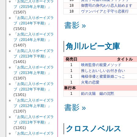
「お気に入りボーイズラ
18
御曹司の身代わり恋人始めます
ブ（2015年上半期）」
18
ヴァンパイアと子守り恋夜行
('15/07)
「お気に入りボーイズラ
ブ（2014年下半期）」
書影 »
('15/01)
「お気に入りボーイズラ
ブ（2014年上半期）」
角川ルビー文庫
('14/07)
「お気に入りボーイズラ
ブ（2013年下半期）」
発売日
タイトル
('14/01)
1
映画監督の寵愛メソッド
「お気に入りボーイズラ
1
推しとおいしいお付き合い
ブ（2013年上半期）」
1
俺様俳優と蜜愛新婚ごっこ
('13/07)
1
火竜の恋愛
「お気に入りボーイズラ
単行本
ブ（2012年下半期）」
1
鉛の太陽 錫の沈黙
('13/01)
「お気に入りボーイズラ
書影 »
ブ（2012年上半期）」
('12/07)
「お気に入りボーイズラ
ブ（2011年下半期）」
クロスノベルス
('12/01)
「お気に入りボーイズラ