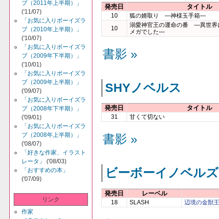
ブ（2011年上半期）」
発売日
タイトル
('11/07)
10
狐の婿取り ―神様玉手箱―
「お気に入りボーイズラ
溺愛神官王の運命の番 ―異世界
10
ブ（2010年上半期）」
メガでした―
('10/07)
「お気に入りボーイズラ
書影 »
ブ（2009年下半期）」
('10/01)
「お気に入りボーイズラ
ブ（2009年上半期）」
SHYノベルス
('09/07)
「お気に入りボーイズラ
発売日
タイトル
ブ（2008年下半期）」
31
甘くて切ない
('09/01)
「お気に入りボーイズラ
ブ（2008年上半期）」
書影 »
('08/07)
「好きな作家、イラスト
レータ」
('08/03)
ビーボーイノベルズ
「おすすめの本」
('07/09)
発売日
レーベル
リンク
18
SLASH
辺境の金獣
作家