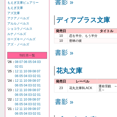
書影 »
もえぎ文庫ピュアリー
もえぎ文庫
アズ文庫
アクアノベルズ
ディアプラス文庫
アルルノベルス
ショコラノベルス
発売日
タイトル
ルナノベルズ
10
恋を半分、もう半分
ローズキーノベルズ
10
密林の彼
アズ・ノベルズ
書影 »
刊行月一覧
'26：
08
07
06
05
04
03
02
01
花丸文庫
'25：
12
11
10
09
08
07
06
05
04
03
02
01
'24：
12
11
10
09
08
07
発売日
レーベル
06
05
04
03
02
01
運命淫戯 
23
花丸文庫BLACK
王～
'23：
12
11
10
09
08
07
06
05
04
03
02
01
'22：
12
11
10
09
08
07
書影 »
06
05
04
03
02
01
'21：
12
11
10
09
08
07
06
05
04
03
02
01