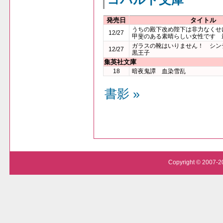
発売日
タイトル
うちの殿下改め陛下は非力なくせ
12/27
甲斐のある素晴らしい女性です 
ガラスの靴はいりません！ シン
12/27
黒王子
集英社文庫
18
暗夜鬼譚 血染雪乱
書影 »
Copyright © 2007-