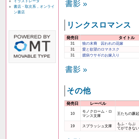
イラストレータ
書影 »
書店・取次系，オンライ
ン書店
リンクスロマンス
発売日
タイトル
31
狼の末裔 囚われの花嫁
31
愛と欲望のロマネスク
31
臆病ウサギのお嫁入り
書影 »
その他
発売日
レーベル
モノクローム・ロ
10
王たちの蹶
マンス文庫
もふ・らぶ
19
スプラッシュ文庫
てができな