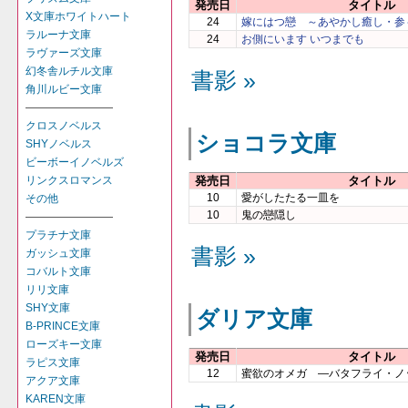
発売日
タイトル
X文庫ホワイトハート
24
嫁にはつ戀 ～あやかし癒し・参
ラルーナ文庫
24
お側にいます いつまでも
ラヴァーズ文庫
幻冬舎ルチル文庫
書影 »
角川ルビー文庫
――――――――
クロスノベルス
ショコラ文庫
SHYノベルス
ビーボーイノベルズ
発売日
タイトル
リンクスロマンス
10
愛がしたたる一皿を
その他
10
鬼の戀隠し
――――――――
プラチナ文庫
書影 »
ガッシュ文庫
コバルト文庫
リリ文庫
SHY文庫
ダリア文庫
B-PRINCE文庫
ローズキー文庫
発売日
タイトル
ラピス文庫
12
蜜欲のオメガ ―バタフライ・ノ
アクア文庫
KAREN文庫