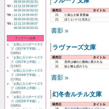
ラルーナ文庫
06
05
04
03
02
01
'07：
12
11
10
09
08
07
発売日
タイトル
06
05
04
03
02
01
21
仁義なき嫁 新妻編
'06：
12
11
10
09
08
07
06
05
04
03
02
01
21
ぼくとパパと先生と
'05：
12
11
10
09
08
07
06
05
04
03
02
01
書影 »
アンケート結果
「お気に入りボーイズラ
ラヴァーズ文庫
ブ（2017年下半期）」
('18/01)
発売日
タイトル
「お気に入りボーイズラ
ブ（2017年上半期）」
31
黒帝は穢れた魔物に愛される
('17/07)
31
飴と鞭も恋のうち
「お気に入りボーイズラ
ブ（2016年下半期）」
書影 »
('17/01)
「お気に入りボーイズラ
ブ（2016年上半期）」
('16/07)
幻冬舎ルチル文庫
「お気に入りボーイズラ
ブ（2015年下半期）」
発売日
タイトル
('16/01)
18
貴公子司書の溺愛ライブラリー