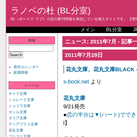
ラノベの杜 (BL分室)
BL（ボーイズ･ラブ）小説の新刊情報を発信している個人サイトです。 【管理人
メイン
BL分室
J
検索
ニュース: 2011年7月 - 記事
2011年7月29日
発売カレンダー
花丸文庫、花丸文庫BLACK -
延期情報
s-book.net
より
レーベル
キャラ文庫
花丸文庫
シャレード文庫
9/21発売
ショコラ文庫
セシル文庫
●
恋の半分は▼(ハート)でで
ダリア文庫
l】
ディアプラス文庫
花丸文庫
プリズム文庫