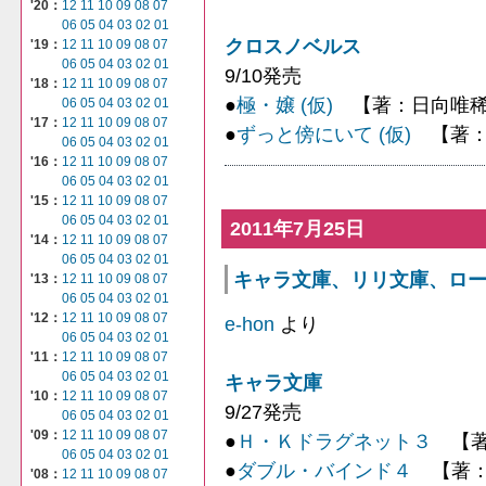
'20：
12
11
10
09
08
07
06
05
04
03
02
01
クロスノベルス
'19：
12
11
10
09
08
07
06
05
04
03
02
01
9/10発売
'18：
12
11
10
09
08
07
●
極・嬢 (仮)
【著：日向唯稀
06
05
04
03
02
01
'17：
12
11
10
09
08
07
●
ずっと傍にいて (仮)
【著：
06
05
04
03
02
01
'16：
12
11
10
09
08
07
06
05
04
03
02
01
'15：
12
11
10
09
08
07
06
05
04
03
02
01
2011年7月25日
'14：
12
11
10
09
08
07
06
05
04
03
02
01
キャラ文庫、リリ文庫、ローズキ
'13：
12
11
10
09
08
07
06
05
04
03
02
01
'12：
12
11
10
09
08
07
e-hon
より
06
05
04
03
02
01
'11：
12
11
10
09
08
07
06
05
04
03
02
01
キャラ文庫
'10：
12
11
10
09
08
07
9/27発売
06
05
04
03
02
01
'09：
12
11
10
09
08
07
●
Ｈ・Ｋドラグネット３
【著
06
05
04
03
02
01
●
ダブル・バインド４
【著：
'08：
12
11
10
09
08
07