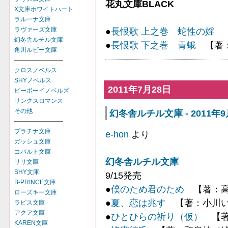
花丸文庫BLACK
X文庫ホワイトハート
ラルーナ文庫
ラヴァーズ文庫
●
長恨歌 上之巻 蛇性の婬
【
幻冬舎ルチル文庫
●
長恨歌 下之巻 青蛾
【著：
角川ルビー文庫
――――――――
クロスノベルス
SHYノベルス
2011年7月28日
ビーボーイノベルズ
リンクスロマンス
その他
幻冬舎ルチル文庫 - 2011年
――――――――
プラチナ文庫
e-hon
より
ガッシュ文庫
コバルト文庫
幻冬舎ルチル文庫
リリ文庫
SHY文庫
9/15発売
B-PRINCE文庫
●
僕のため君のため
【著：高
ローズキー文庫
●
夏、恋は兆す
【著：小川い
ラピス文庫
アクア文庫
●
ひとひらの祈り（仮）
【著
KAREN文庫