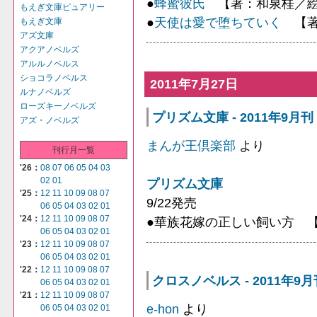
●
蜂蜜彼氏
【著：和泉桂／絵
もえぎ文庫ピュアリー
●
天使は愛で堕ちていく
【著
もえぎ文庫
アズ文庫
アクアノベルズ
アルルノベルス
ショコラノベルス
2011年7月27日
ルナノベルズ
ローズキーノベルズ
プリズム文庫 - 2011年9月刊
アズ・ノベルズ
まんが王倶楽部
より
刊行月一覧
'26：
08
07
06
05
04
03
02
01
プリズム文庫
'25：
12
11
10
09
08
07
9/22発売
06
05
04
03
02
01
'24：
12
11
10
09
08
07
●華族花嫁の正しい飼い方 
06
05
04
03
02
01
'23：
12
11
10
09
08
07
06
05
04
03
02
01
'22：
12
11
10
09
08
07
クロスノベルス - 2011年9月
06
05
04
03
02
01
'21：
12
11
10
09
08
07
e-hon
より
06
05
04
03
02
01