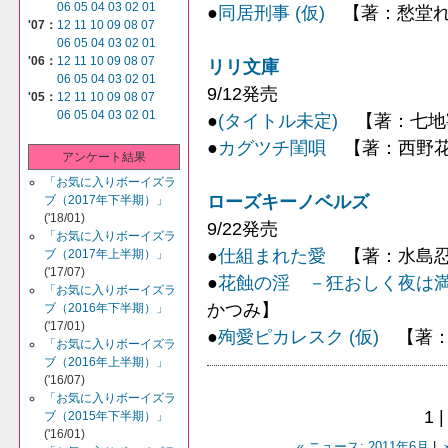
06
05
04
03
02
01
●
同居刑事 (仮)
【著：愁堂れ
'07：
12
11
10
09
08
07
06
05
04
03
02
01
'06：
12
11
10
09
08
07
リリ文庫
06
05
04
03
02
01
9/12発売
'05：
12
11
10
09
08
07
06
05
04
03
02
01
●
(タイトル未定)
【著：七地
●
カグツチ閨唄
【著：西野花
アンケート結果
「お気に入りボーイズラ
ローズキーノベルズ
ブ（2017年下半期）」
('18/01)
9/22発売
「お気に入りボーイズラ
●
仕組まれた愛
【著：水島忍
ブ（2017年上半期）」
('17/07)
●
花蝕の淫 －狂おしく夜は
「お気に入りボーイズラ
かつみ】
ブ（2016年下半期）」
('17/01)
●
殉愛ピカレスク (仮)
【著：
「お気に入りボーイズラ
ブ（2016年上半期）」
('16/07)
「お気に入りボーイズラ
1 
ブ（2015年下半期）」
('16/01)
« ニュース: 2011年6月
|